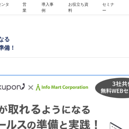
センタ
営
導入事
お役立ち資
セミナ
業
例
料
ー
なる
準備！