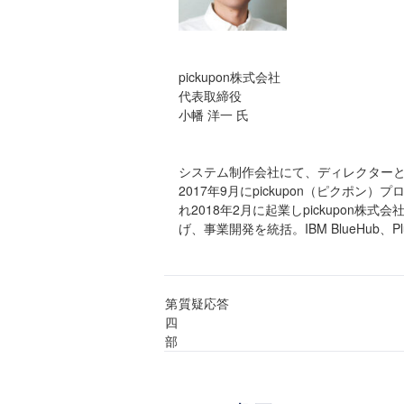
pickupon株式会社
代表取締役
小幡 洋一 氏
システム制作会社にて、ディレクターと
2017年9月にpickupon（ピクポン）
れ2018年2月に起業しpickupon株
げ、事業開発を統括。IBM BlueHub、
第
質疑応答
四
部