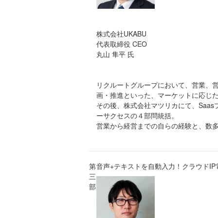
株式会社UKABU
代表取締役 CEO
丸山 隼平 氏
リクルートグループにおいて、営業、
画・推進といった、マーケットに応じ
その後、株式会社マツリカにて、Saas
ーサクセスの４部問統括。
営業から経営までの自らの経験と、数多
第
音声+テキストを自動入力！クラウドI
三
部