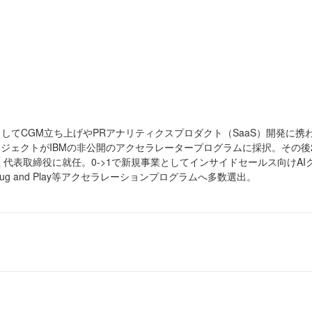
してCGM立ち上げやPRアナリティクスプロダクト（SaaS）開発に携
プロジェクトがIBMの非公開のアクセラレータープログラムに採択。その後2018年
式会社 代表取締役に就任。0->1で新規事業としてインサイドセールス向けAIク
Plug and Play等アクセラレーションプログラムへ多数選出。