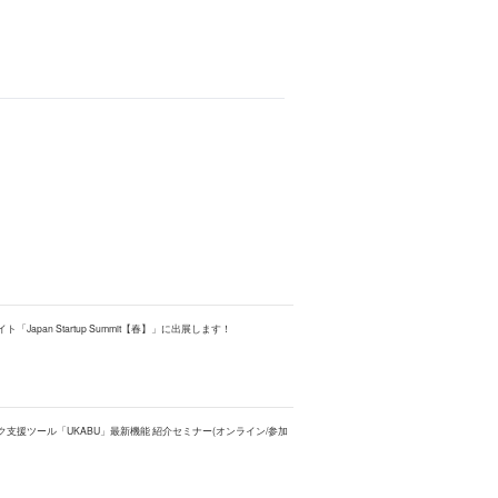
ト「Japan Startup Summit【春】」に出展します！
】AI トーク支援ツール「UKABU」最新機能 紹介セミナー(オンライン/参加