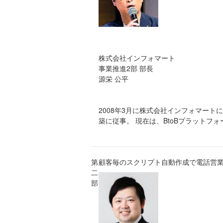
株式会社インフォマート
事業推進2部 部長
源栄 公平
2008年3月に株式会社インフォマートに
築に従事。 現在は、BtoBプラットフ
第
顧客毎のスクリプト自動作成で電話営
二
部