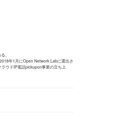
わる。
1月にOpen Network Labに選出さ
ラウドIP電話pickupon事業の立ち上