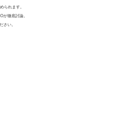
められます。
EOが徹底討論。
ください。