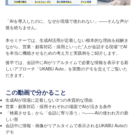
「AIを導入し
たのに、なぜ
か現場で使われない
」——そん
な声が
後を絶ちま
せん。
本セミナーでは
、生成AI活
用が定着しない根本的な
理由を紐解き
ながら、営業・顧客
対応・採用とい
った”人が会
話する現場”でA
I
を本当に機能
させるための考
え方と実践例をご紹
介します。
後
半では、会話中にA
Iがリアルタイムで
必要な情報を表示
する新
しいアプ
ローチ「UKABU
Auto」を実際のデモを交えてご覧いた
だきます。
この動画で分かること
生成AIが現場に定着しない3つの本質的な理由
営業・顧客対応・採用それぞれの場面でAIが活きる条件
「検索させる」から「会話に寄り添う」へ——AIの使われ方の新
しい形
会話中に情報・画像がリアルタイムで表示されるUKABU Autoの
デモ